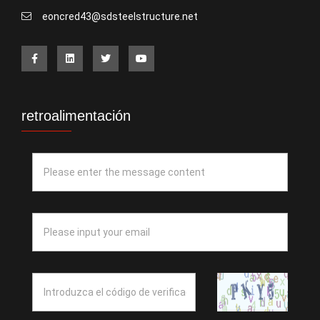
eoncred43@sdsteelstructure.net
retroalimentación