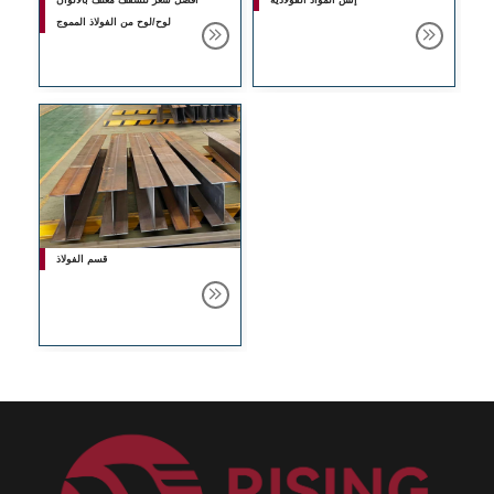
إتش المواد الفولاذية
أفضل سعر للسقف مغلف بالألوان
لوح/لوح من الفولاذ المموج
قسم الفولاذ