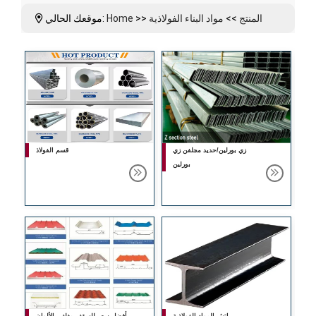
المنتج
>>
مواد البناء الفولاذية
>>
Home
موقعك الحالي:
زي بورلين/حديد مجلفن زي
قسم الفولاذ
بورلين