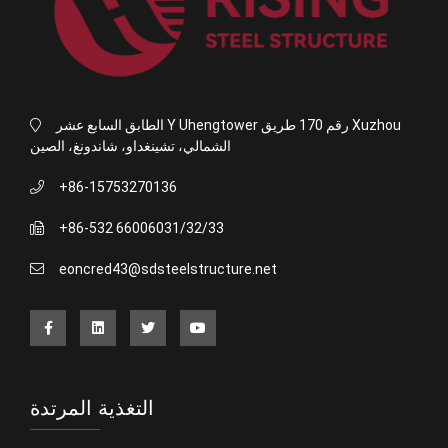
الطابق السابع عشر Y Uhengtower رقم 170 طريق Xuzhou
الشمالي، تشينغداو، شاندونغ، الصين
+86-15753270136
+86-532 66006031/32/33
eoncred43@sdsteelstructure.net
التغذية المرتدة